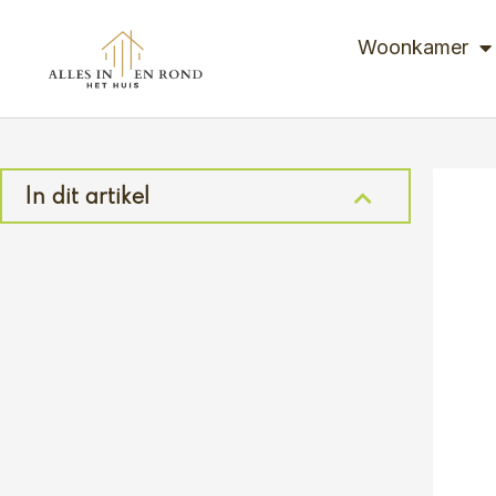
Ga
naar
Woonkamer
de
inhoud
In dit artikel