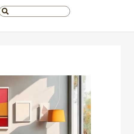
Search
...