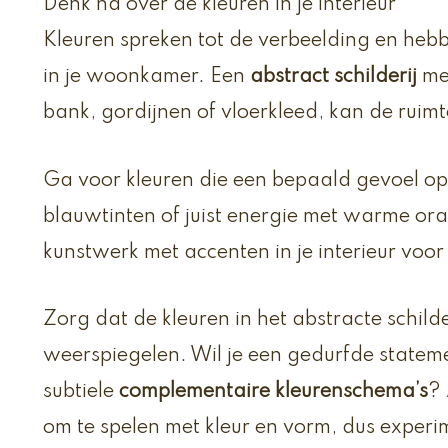
Denk na over de kleuren in je interieur
Kleuren spreken tot de verbeelding en hebb
in je woonkamer. Een
abstract schilderij
met
bank, gordijnen of vloerkleed, kan de ruim
Ga voor kleuren die een bepaald gevoel op
blauwtinten of juist energie met warme or
kunstwerk met accenten in je interieur voo
Zorg dat de kleuren in het abstracte schild
weerspiegelen. Wil je een gedurfde stateme
subtiele
complementaire kleurenschema’s
? 
om te spelen met kleur en vorm, dus experim