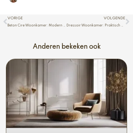
Vorige
V
VORIGE
VOLGENDE
Beton Cire Woonkamer: Modern en Onderhoudsvriendelijk
Dressoir Woonkamer: Praktisch en Mooi
Anderen bekeken ook