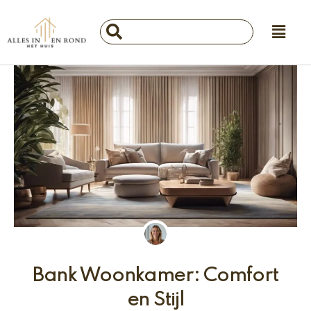
Ga
Main
naar
Search
Menu
de
...
inhoud
Bank Woonkamer: Comfort
en Stijl