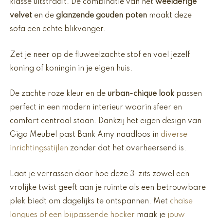
klasse uitstraalt. De combinatie van het
weelderige
velvet
en de
glanzende gouden poten
maakt deze
sofa een echte blikvanger.
Zet je neer op de fluweelzachte stof en voel jezelf
koning of koningin in je eigen huis.
De zachte roze kleur en de
urban-chique look
passen
perfect in een modern interieur waarin sfeer en
comfort centraal staan. Dankzij het eigen design van
Giga Meubel past Bank Amy naadloos in
diverse
inrichtingsstijlen
zonder dat het overheersend is.
Laat je verrassen door hoe deze 3-zits zowel een
vrolijke twist geeft aan je ruimte als een betrouwbare
plek biedt om dagelijks te ontspannen. Met
chaise
longues of een bijpassende hocker
maak je
jouw