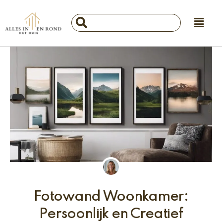
Ga
Main
naar
Search
Menu
de
...
inhoud
Fotowand Woonkamer:
Persoonlijk en Creatief