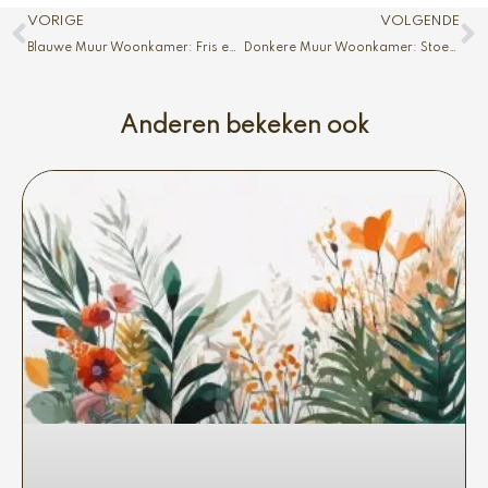
Vorige
V
VORIGE
VOLGENDE
Blauwe Muur Woonkamer: Fris en Stijlvol
Donkere Muur Woonkamer: Stoer en Chique
Anderen bekeken ook