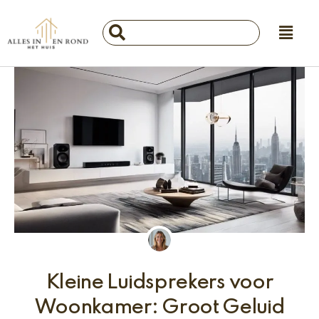
Ga
Main
naar
Search
Menu
de
...
inhoud
Kleine Luidsprekers voor
Woonkamer: Groot Geluid