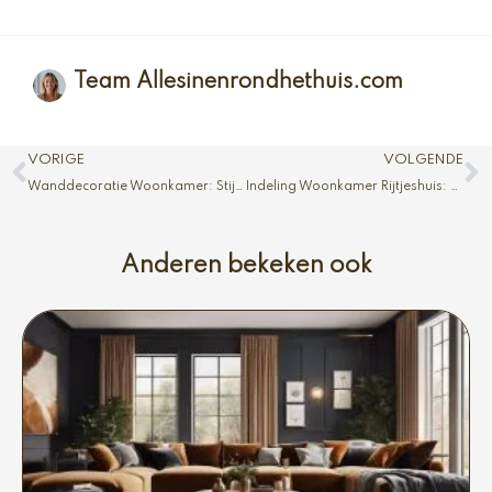
Team Allesinenrondhethuis.com
Vorige
V
VORIGE
VOLGENDE
Wanddecoratie Woonkamer: Stijl en Sfeer
Indeling Woonkamer Rijtjeshuis: Handige Ideeën
Anderen bekeken ook