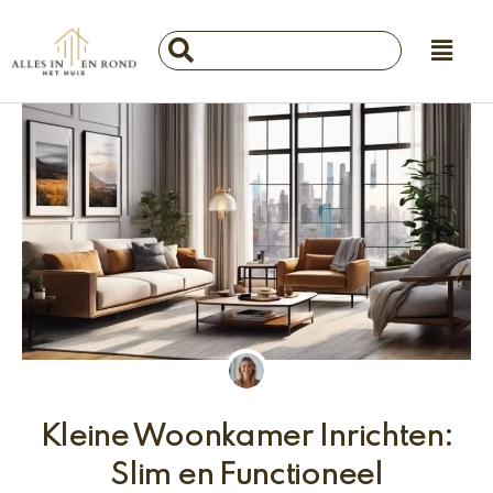
Ga
Main
naar
Search
Menu
de
...
inhoud
Kleine Woonkamer Inrichten:
Slim en Functioneel