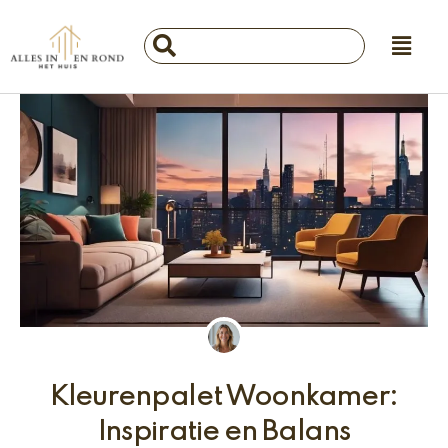
Ga
Main
naar
Search
Menu
de
...
inhoud
Kleurenpalet Woonkamer:
Inspiratie en Balans