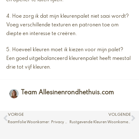
en opener te laten lijken.
4. Hoe zorg ik dat mijn kleurenpalet niet saai wordt?
Voeg verschillende texturen en patronen toe om
diepte en interesse te creëren.
5. Hoeveel kleuren moet ik kiezen voor mijn palet?
Een goed uitgebalanceerd kleurenpalet heeft meestal
drie tot vijf kleuren.
Team Allesinenrondhethuis.com
Vorige
V
VORIGE
VOLGENDE
Raamfolie Woonkamer: Privacy en Sfeer
Rustgevende Kleuren Woonkamer: Kalme Sfeer