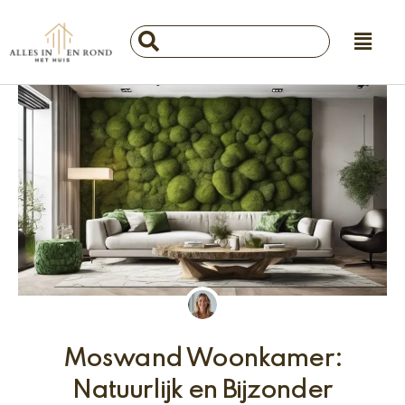
Ga
Main
naar
Search
Menu
de
...
inhoud
Moswand Woonkamer:
Natuurlijk en Bijzonder