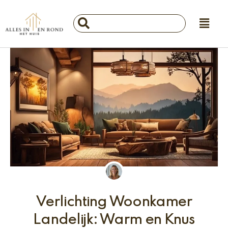
Ga
Main
naar
Search
Menu
de
...
inhoud
Verlichting Woonkamer
Landelijk: Warm en Knus