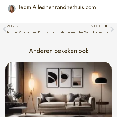
Team Allesinenrondhethuis.com
Vorige
V
VORIGE
VOLGENDE
Trap in Woonkamer: Praktisch en Stijlvol
Petroleumkachel Woonkamer: Betaalbare Warmte
Anderen bekeken ook