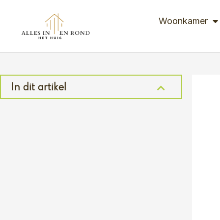
Ga
naar
Woonkamer
de
inhoud
In dit artikel