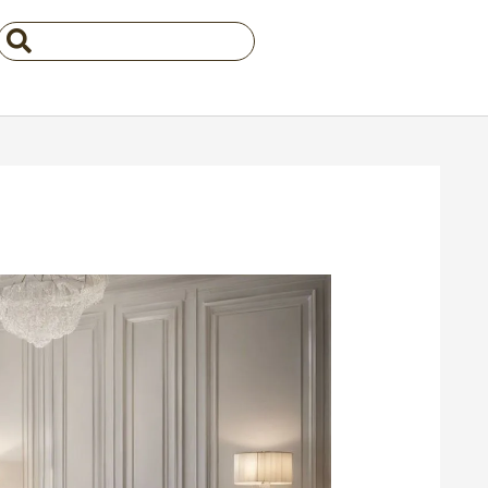
Search
...