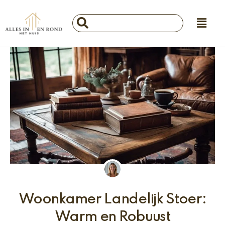
Ga
Main
naar
Search
Menu
de
...
inhoud
Woonkamer Landelijk Stoer:
Warm en Robuust