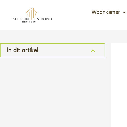
Ga
naar
Woonkamer
de
inhoud
In dit artikel