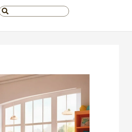
Search
...