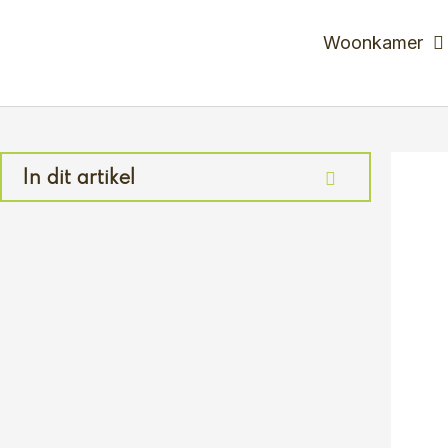
Ga
naar
Woonkamer
de
inhoud
In dit artikel