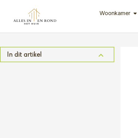
Ga
naar
Woonkamer
de
inhoud
In dit artikel