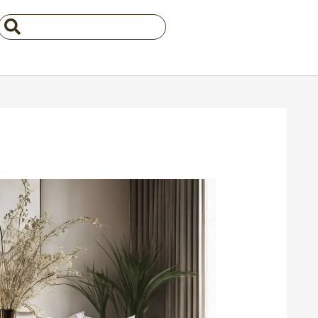
Search
...