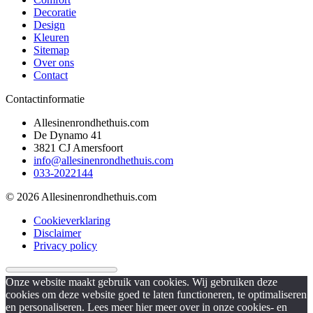
Decoratie
Design
Kleuren
Sitemap
Over ons
Contact
Contactinformatie
Allesinenrondhethuis.com
De Dynamo 41
3821 CJ Amersfoort
info@allesinenrondhethuis.com
033-2022144
© 2026 Allesinenrondhethuis.com
Cookieverklaring
Disclaimer
Privacy policy
Onze website maakt gebruik van cookies. Wij gebruiken deze
cookies om deze website goed te laten functioneren, te optimaliseren
en personaliseren. Lees meer hier meer over in onze cookies- en