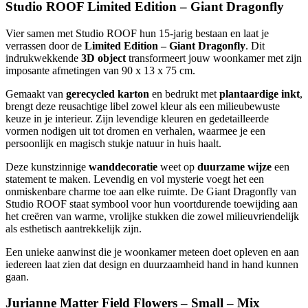
Studio ROOF Limited Edition – Giant Dragonfly
Vier samen met Studio ROOF hun 15-jarig bestaan en laat je
verrassen door de
Limited Edition – Giant Dragonfly
. Dit
indrukwekkende
3D object
transformeert jouw woonkamer met zijn
imposante afmetingen van 90 x 13 x 75 cm.
Gemaakt van
gerecycled karton
en bedrukt met
plantaardige inkt
,
brengt deze reusachtige libel zowel kleur als een milieubewuste
keuze in je interieur. Zijn levendige kleuren en gedetailleerde
vormen nodigen uit tot dromen en verhalen, waarmee je een
persoonlijk en magisch stukje natuur in huis haalt.
Deze kunstzinnige
wanddecoratie
weet op
duurzame wijze
een
statement te maken. Levendig en vol mysterie voegt het een
onmiskenbare charme toe aan elke ruimte. De Giant Dragonfly van
Studio ROOF staat symbool voor hun voortdurende toewijding aan
het creëren van warme, vrolijke stukken die zowel milieuvriendelijk
als esthetisch aantrekkelijk zijn.
Een unieke aanwinst die je woonkamer meteen doet opleven en aan
iedereen laat zien dat design en duurzaamheid hand in hand kunnen
gaan.
Jurianne Matter Field Flowers – Small – Mix