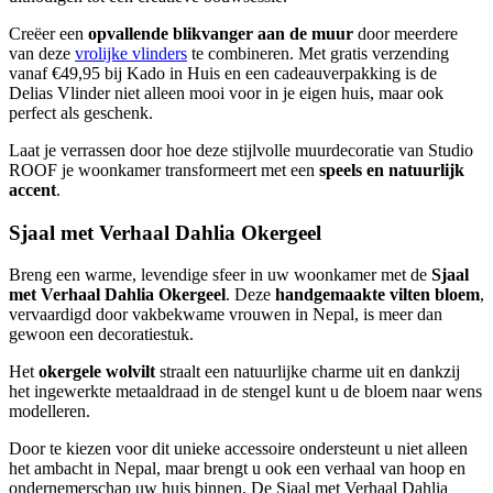
Creëer een
opvallende blikvanger aan de muur
door meerdere
van deze
vrolijke vlinders
te combineren. Met gratis verzending
vanaf €49,95 bij Kado in Huis en een cadeauverpakking is de
Delias Vlinder niet alleen mooi voor in je eigen huis, maar ook
perfect als geschenk.
Laat je verrassen door hoe deze stijlvolle muurdecoratie van Studio
ROOF je woonkamer transformeert met een
speels en natuurlijk
accent
.
Sjaal met Verhaal Dahlia Okergeel
Breng een warme, levendige sfeer in uw woonkamer met de
Sjaal
met Verhaal Dahlia Okergeel
. Deze
handgemaakte vilten bloem
,
vervaardigd door vakbekwame vrouwen in Nepal, is meer dan
gewoon een decoratiestuk.
Het
okergele wolvilt
straalt een natuurlijke charme uit en dankzij
het ingewerkte metaaldraad in de stengel kunt u de bloem naar wens
modelleren.
Door te kiezen voor dit unieke accessoire ondersteunt u niet alleen
het ambacht in Nepal, maar brengt u ook een verhaal van hoop en
ondernemerschap uw huis binnen. De Sjaal met Verhaal Dahlia