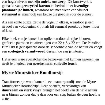
een hoger niveau met zijn
unieke ontwerp
. Dit kunstwerk is
gemaakt van
gerecycled karton
en bedrukt met
levendige
plantaardige inkten
, waardoor het niet alleen een
visueel
statement
is, maar ook een keuze die goed is voor de planeet.
Als een echte puzzel zet je de vogel in elkaar, waardoor je een
gevoel van voldoening krijgt als hij eenmaal pronkt op jouw muur
of kast.
Elke hoek van je kamer kan opfleuren door de rijke kleuren,
grafische patronen en afmetingen van 22 x 6 x 22 cm. De Paradise
Bird Obi is geïnspireerd door de schoonheid van de natuur en voegt
een
ecologisch verantwoord design
toe aan je interieur.
Het is een ware eyecatcher die bezoekers niet kunnen negeren, en
geeft je interieur een
speelse maar stijlvolle touch
.
Myrte Muursticker Roodborstje
Transformeer je woonkamer in een natuurparadijs met de Myrte
Muursticker Roodborstje. Deze stickers, vervaardigd van
duurzaam en sterk vinyl
, brengen het beeld van de vrije natuur
naar binnen zonder dat je daarvoor een stap buiten de deur hoeft te
zetten.