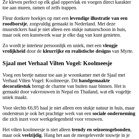
Ze kleven perfect op elk glad oppervlak en voegen direct karakter
toe aan muren, ramen of zelfs trappen.
Fleur donkere hoekjes op met een
levendige illustratie van een
roodborstje
, zorgvuldig gemaakt in Nederland. Met deze
muurstickers haal je niet alleen een stukje natuurschoon in huis,
maar ook een kunstwerk waar je elke dag van kunt genieten.
Zo wordt je interieur persoonlijk en uniek, met een
vleugje
vrolijkheid
door de
kleurrijke en realistische designs
van Myrte.
Sjaal met Verhaal Vilten Vogel: Koolmeesje
Voeg een beetje natuur toe aan je woonkamer met de Sjaal met
Verhaal Vilten Vogel: Koolmeesje. Dit
handgemaakte
decoratiestuk
brengt de charme van buiten naar binnen. Het is
gemaakt door vakvrouwen in Nepal en Thailand, wat elk vogeltje
uniek maakt.
Voor slechts €6,95 haal je niet alleen een stukje natuur in huis, maar
ondersteun je ook het prachtige werk van een
sociale onderneming
die zich inzet voor werkgelegenheid voor vrouwen.
Het vilten koolmeesje is niet alleen
trendy en seizoensgebonden
,
maar ook
veelzijdig
. Hang het aan de meegeleverde touwtje in je