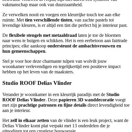
vakmanschap maar ook van duurzaamheid.
Ze verwelken nooit en voegen een kleurrijke touch toe aan elke
ruimte. Met
tien verschillende tinten
, van zachte pastels tot
levendige kleuren, is er altijd een tint die perfect bij je interieur past.
De
flexibele stengels met metaaldraad
laten je toe de bloemen
naar wens te buigen en schikken. Het is een eerbetoon aan fairtrade
principes; elke aankoop
ondersteunt de ambachtsvrouwen en
hun gemeenschappen
.
Stel je voor hoe deze charmante tulpen van wolvilt jouw
woonkamer verlevendigen en tegelijkertijd een positieve impact
hebben op het leven van de maaksters.
Studio ROOF Delias Vlinder
Verander je woonkamer in een kleurrijk paradijs met de
Studio
ROOF Delias Vlinder
. Deze
papieren 3D wanddecoratie
voegt
met zijn
prachtige patronen en fijne details
direct levendigheid toe
aan je interieur.
Het
zelf in elkaar zetten
van de vlinder is een leuk project, want de
Delias Vlinder komt plat verpakt met 13 onderdelen die je
uitnodigen tot een creatieve bouwsessie.