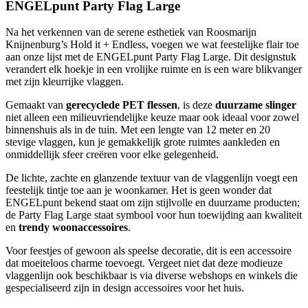
ENGELpunt Party Flag Large
Na het verkennen van de serene esthetiek van Roosmarijn
Knijnenburg’s Hold it + Endless, voegen we wat feestelijke flair toe
aan onze lijst met de ENGELpunt Party Flag Large. Dit designstuk
verandert elk hoekje in een vrolijke ruimte en is een ware blikvanger
met zijn kleurrijke vlaggen.
Gemaakt van
gerecyclede PET flessen
, is deze
duurzame slinger
niet alleen een milieuvriendelijke keuze maar ook ideaal voor zowel
binnenshuis als in de tuin. Met een lengte van 12 meter en 20
stevige vlaggen, kun je gemakkelijk grote ruimtes aankleden en
onmiddellijk sfeer creëren voor elke gelegenheid.
De lichte, zachte en glanzende textuur van de vlaggenlijn voegt een
feestelijk tintje toe aan je woonkamer. Het is geen wonder dat
ENGELpunt bekend staat om zijn stijlvolle en duurzame producten;
de Party Flag Large staat symbool voor hun toewijding aan kwaliteit
en
trendy woonaccessoires
.
Voor feestjes of gewoon als speelse decoratie, dit is een accessoire
dat moeiteloos charme toevoegt. Vergeet niet dat deze modieuze
vlaggenlijn ook beschikbaar is via diverse webshops en winkels die
gespecialiseerd zijn in design accessoires voor het huis.