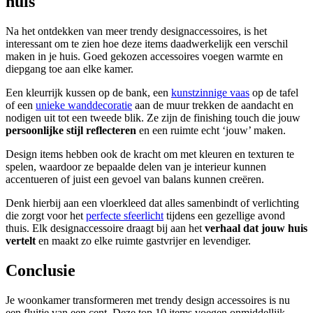
huis
Na het ontdekken van meer trendy designaccessoires, is het
interessant om te zien hoe deze items daadwerkelijk een verschil
maken in je huis. Goed gekozen accessoires voegen warmte en
diepgang toe aan elke kamer.
Een kleurrijk kussen op de bank, een
kunstzinnige vaas
op de tafel
of een
unieke wanddecoratie
aan de muur trekken de aandacht en
nodigen uit tot een tweede blik. Ze zijn de finishing touch die jouw
persoonlijke stijl reflecteren
en een ruimte echt ‘jouw’ maken.
Design items hebben ook de kracht om met kleuren en texturen te
spelen, waardoor ze bepaalde delen van je interieur kunnen
accentueren of juist een gevoel van balans kunnen creëren.
Denk hierbij aan een vloerkleed dat alles samenbindt of verlichting
die zorgt voor het
perfecte sfeerlicht
tijdens een gezellige avond
thuis. Elk designaccessoire draagt bij aan het
verhaal dat jouw huis
vertelt
en maakt zo elke ruimte gastvrijer en levendiger.
Conclusie
Je woonkamer transformeren met trendy design accessoires is nu
een fluitje van een cent. Deze top 10 items voegen onmiddellijk