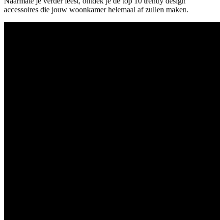
Naarmate je verder leest, ontdek je de top 10 trendy design
accessoires die jouw woonkamer helemaal af zullen maken.