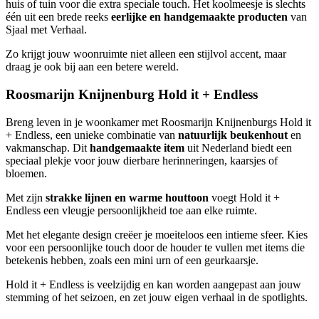
huis of tuin voor die extra speciale touch. Het koolmeesje is slechts
één uit een brede reeks
eerlijke en handgemaakte producten
van
Sjaal met Verhaal.
Zo krijgt jouw woonruimte niet alleen een stijlvol accent, maar
draag je ook bij aan een betere wereld.
Roosmarijn Knijnenburg Hold it + Endless
Breng leven in je woonkamer met Roosmarijn Knijnenburgs Hold it
+ Endless, een unieke combinatie van
natuurlijk beukenhout
en
vakmanschap. Dit
handgemaakte item
uit Nederland biedt een
speciaal plekje voor jouw dierbare herinneringen, kaarsjes of
bloemen.
Met zijn
strakke lijnen en warme houttoon
voegt Hold it +
Endless een vleugje persoonlijkheid toe aan elke ruimte.
Met het elegante design creëer je moeiteloos een intieme sfeer. Kies
voor een persoonlijke touch door de houder te vullen met items die
betekenis hebben, zoals een mini urn of een geurkaarsje.
Hold it + Endless is veelzijdig en kan worden aangepast aan jouw
stemming of het seizoen, en zet jouw eigen verhaal in de spotlights.