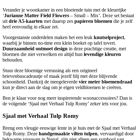
Verander je woonkamer in een bloeiende tuin met de kleurrijke
‘
Jurianne Matter Field Flowers
– Small – Mix’. Deze set bestaat
uit
drie A5-kaarten
met daarop zes
papieren bloemen
die je zelf
heel eenvoudig in elkaar zet.
Voorgestanste onderdelen maken het een leuk
knutselproject
,
waarbij je binnen no-time een klein boeket op tafel tovert.
Duurzaamheid ontmoet design
in deze prachtige creatie, met
bloemen die niet verwelken en altijd hun
levendige kleuren
behouden.
Stuur deze bloemige verrassing als een origineel
brievenbuscadeautje of maak jezelf blij met deze blijvende
schoonheid. Dankzij de meegeleverde
vier meter bloemendraad
kun je direct aan de slag om je eigen veldbloemen te creëren.
Ben je klaar voor nog meer inspirerende woonaccessoires? Dan is
de volgende ‘Sjaal met Verhaal Tulp Romy’ zeker iets voor jou.
Sjaal met Verhaal Tulp Romy
Breng een vleugje eeuwige lente in je huis met de Sjaal met Verhaal
Tulp Romy. Deze
handgemaakte vilten tulpen
, vervaardigd door
bekwame vrouwen in Nepal, zijn niet alleen een symbool van