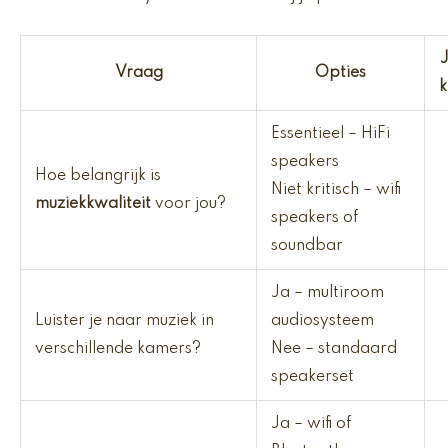
Vraag
Opties
k
Essentieel – HiFi
speakers
Hoe belangrijk is
Niet kritisch – wifi
muziekkwaliteit
voor jou?
speakers of
soundbar
Ja – multiroom
Luister je naar muziek in
audiosysteem
verschillende kamers?
Nee – standaard
speakerset
Ja – wifi of