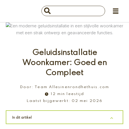
Ga
Main
Search
naar
Menu
...
de
inhoud
Geluidsinstallatie
Woonkamer: Goed en
Compleet
Door:
Team Allesinenrondhethuis.com
12 min leestijd
Laatst bijgewerkt:
02 mei 2026
In dit artikel