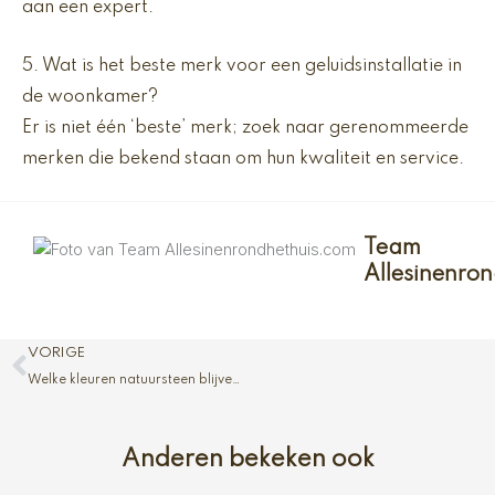
aan een expert.
5. Wat is het beste merk voor een geluidsinstallatie in
de woonkamer?
Er is niet één ‘beste’ merk; zoek naar gerenommeerde
merken die bekend staan om hun kwaliteit en service.
Team
Allesinenro
Vorige
VORIGE
Welke kleuren natuursteen blijven mooi en verouderen het best?
Anderen bekeken ook