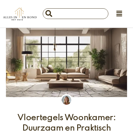
Ga
Main
naar
Search
Menu
de
...
inhoud
Vloertegels Woonkamer:
Duurzaam en Praktisch