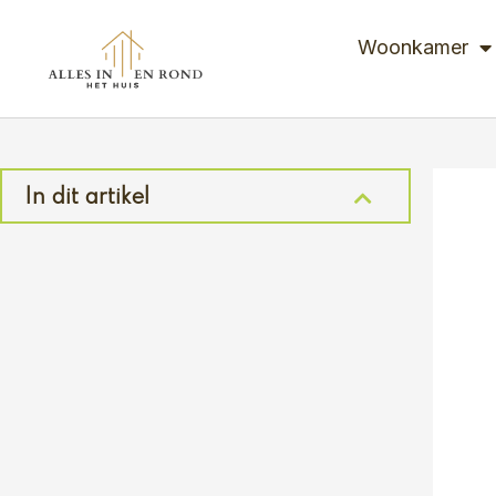
Ga
naar
Woonkamer
de
inhoud
In dit artikel