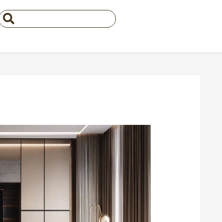
Search
...