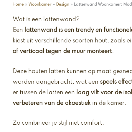
Home
»
Woonkamer
»
Design
»
Lattenwand Woonkamer: Mod
Wat is een lattenwand?
Een
lattenwand is een trendy en functione
kiest uit verschillende soorten hout, zoals e
of verticaal tegen de muur monteert
.
Deze houten latten kunnen op maat gesne
worden aangebracht, wat een
speels effe
er tussen de latten een
laag vilt voor de is
verbeteren van de akoestiek
in de kamer.
Zo combineer je stijl met comfort.