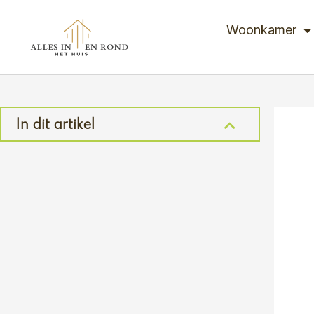
Ga
naar
Woonkamer
de
inhoud
In dit artikel