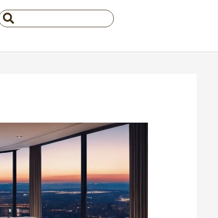
Search
...