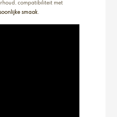
erhoud, compatibiliteit met
ersoonlijke smaak
.