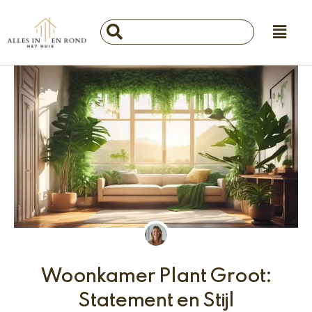
Ga
Main
naar
Search
Menu
de
...
inhoud
Woonkamer Plant Groot:
Statement en Stijl