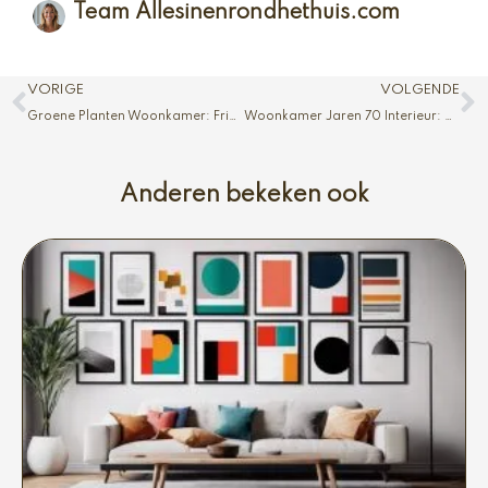
Team Allesinenrondhethuis.com
Vorige
V
VORIGE
VOLGENDE
Groene Planten Woonkamer: Frisse Sfeer
Woonkamer Jaren 70 Interieur: Nostalgie en Stijl
Anderen bekeken ook