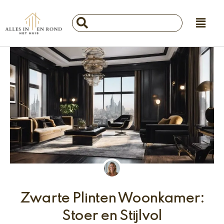
Ga
Main
naar
Search
Menu
de
...
inhoud
Zwarte Plinten Woonkamer:
Stoer en Stijlvol