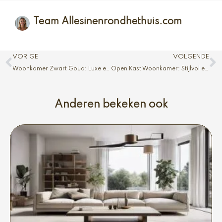
Team Allesinenrondhethuis.com
Vorige
V
VORIGE
VOLGENDE
Woonkamer Zwart Goud: Luxe en Chic
Open Kast Woonkamer: Stijlvol en Functioneel
Anderen bekeken ook