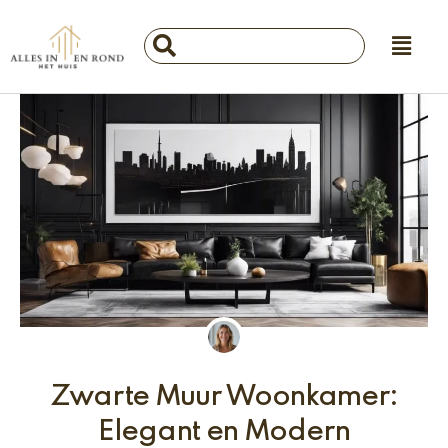
Ga
Main
naar
Search
Menu
de
...
inhoud
Zwarte Muur Woonkamer:
Elegant en Modern