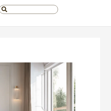
Search
...