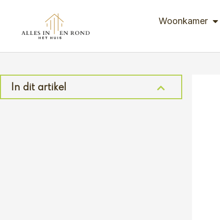
Ga
naar
Woonkamer
de
inhoud
In dit artikel