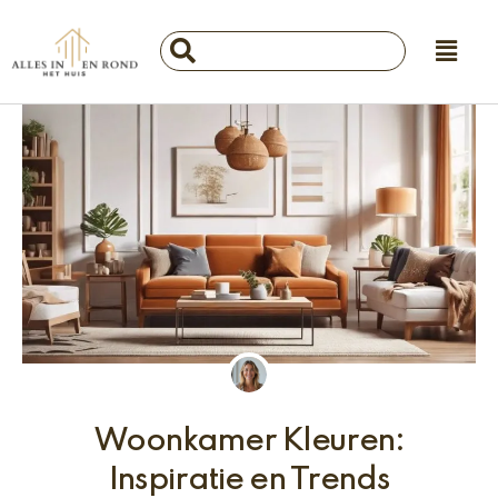
Ga
Main
naar
Search
Menu
de
...
inhoud
Woonkamer Kleuren:
Inspiratie en Trends