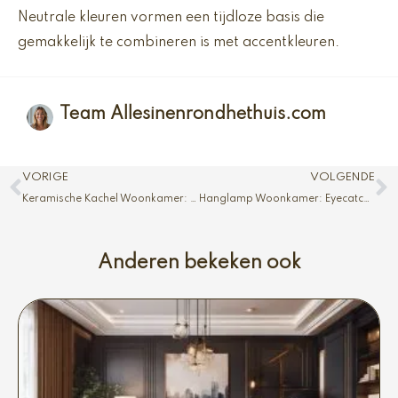
Neutrale kleuren vormen een tijdloze basis die
gemakkelijk te combineren is met accentkleuren.
Team Allesinenrondhethuis.com
Vorige
V
VORIGE
VOLGENDE
Keramische Kachel Woonkamer: Compact en Efficiënt
Hanglamp Woonkamer: Eyecatcher in je Interieur
Anderen bekeken ook