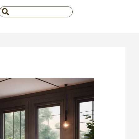
Search
...