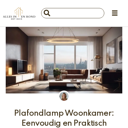
Ga
Main
naar
Search
Menu
de
...
inhoud
Plafondlamp Woonkamer:
Eenvoudig en Praktisch