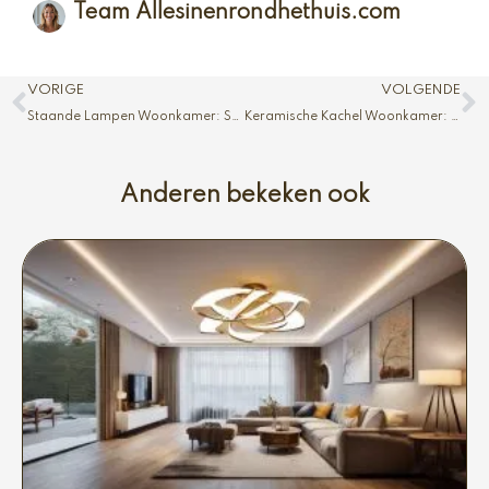
Team Allesinenrondhethuis.com
Vorige
V
VORIGE
VOLGENDE
Staande Lampen Woonkamer: Sfeer en Licht
Keramische Kachel Woonkamer: Compact en Efficiënt
Anderen bekeken ook