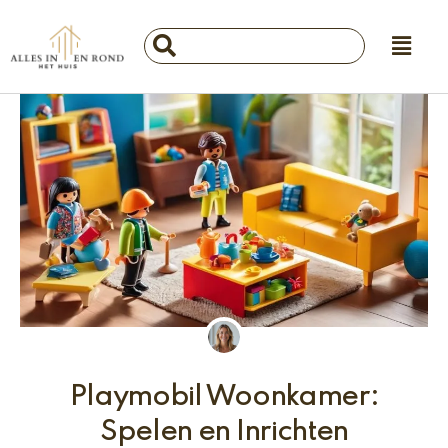
Ga
Main
naar
Search
Menu
de
...
inhoud
Playmobil Woonkamer:
Spelen en Inrichten