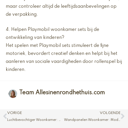
maar controleer altijd de leeftijdsaanbevelingen op
de verpakking.
4. Helpen Playmobil woonkamer sets bij de
ontwikkeling van kinderen?
Het spelen met Playmobil sets stimuleert de fijne
motoriek, bevordert creatief denken en helpt bij het
aanleren van sociale vaardigheden door rollenspel bij
kinderen.
Team Allesinenrondhethuis.com
Vorige
V
VORIGE
VOLGENDE
Luchtbevochtiger Woonkamer: Optimaal Binnenklimaat
Wandpanelen Woonkamer: Modern en Sfeervol